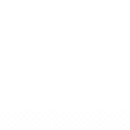
mehr. Entdecken. Verstehen. Weiterdenken
Email:
Alenaedward748@gmail.com
Nützliche Links
fokuszeitung.de
itsmagazin.de
Copyright © 2026
trendsphare.de
| Story Blog by
Ascendoor
|
Powered by
WordPress
.